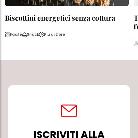
Biscottini energetici senza cottura
T
f
Facile
Snack
Più di 2 ore
ISCRIVITI ALLA