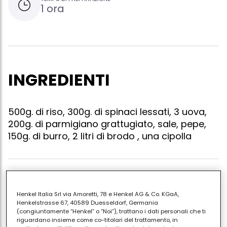
1 ora
INGREDIENTI
500g. di riso, 300g. di spinaci lessati, 3 uova,
200g. di parmigiano grattugiato, sale, pepe,
150g. di burro, 2 litri di brodo , una cipolla
Tritare finemente la cipolla e dorarla in metà burro,
aggiungete poi il riso e cuocetelo lentamente al
Henkel Italia Srl via Amoretti, 78 e Henkel AG & Co. KGaA,
Henkelstrasse 67, 40589 Duesseldorf, Germania
dente aggiungendo il brodo.nel frattempo tritare gli
(congiuntamente “Henkel” o “Noi”), trattano i dati personali che ti
spinaci e rosolarli al burro. quando il risotto è pronto
riguardano insieme come co-titolari del trattamento, in