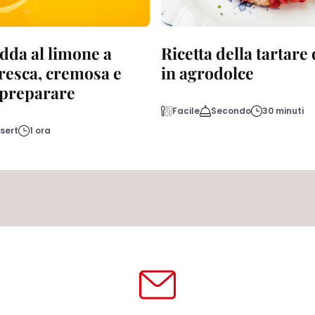
dda al limone a
Ricetta della tartare
fresca, cremosa e
in agrodolce
a preparare
Facile
Secondo
30 minuti
sert
1 ora