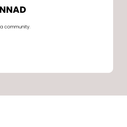
DONNAD
alla community.