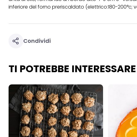
tuoi dati personali p
inferiore del forno preriscaldato (elettrico:180-200°c; v
necessari per fornirt
Condividi
TI POTREBBE INTERESSARE