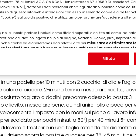
ia Amoretti, 78 e Henkel AG & Co. KGaA, Henkelstrasse 67, 40589 Duesseldorf, G
kel” o “Noi”), trattano i dati personali che ti riguardano insieme come co-tito
utilizzo di questo sito web e interazioni con esso, inserendo cookie e altre tecnol
cookie”) sul tuo dispositivo che utilizziamo per archiviare/accedere a ulterio
io raso di zucchero,1 bustina di lievito,2 cucchiai di
 noi e i nostri partner (inclusi come titolari separati o co-titolari come indicat
otezione dei dati collegata nel piè di pagina, Sezione "Cookie, pixel, impronte di
liate a rondelle,4 cucchiai di olio d'oliva,1 spicchio 
 anche cookie ed elaboreremo i dati relativi a te per
misurare e ottimizzare le
icotta,3 uova,40 gr grana grattuggiato,200 gr pros
er fornirti funzionalità che migliorano l'utilizzo di questo sito Web e
Analizzeremo il tuo utilizzo di questo sito Web e le tue interazioni commerciali c
'azienda per cui lavori) per) e su tale base tracciare i tuoi acquisti dei nostri 
Rifiuta
 nostre informazioni sulle entità commerciali e creare profili individuali su di 
ttenuti da terze parti e altri siti Web. Utilizziamo questi profili per scopi di mark
alizzare annunci pubblicitari che potrebbero interessarti (basati, ad esempio, s
to sito web e altri media (di terzi) tramite i dispositivi assegnati a te o alla t
in una padella per 10 minuti con 2 cucchiai di olio e l'aglio
are il successo delle campagne pubblicitarie.
 salare a piacere. 2-in una terrina mescolare ricotta, uov
i informazioni sul trattamento dei tuoi dati nella nostra Informativa sulla prot
 prosciutto tagliato a dadini. preparare adesso la pasta: 3-
pagina (Sezione "Cookie, Pixel, Impronte digitali e tecnologie simili"). Puoi revo
 e lievito. mescolare bene, quindi unire l'olio e poco per vol
n effetto per il futuro disabilitando i cookie sul nostro sito web nella sezion
pagina. Per ulteriori informazioni sui cookie utilizzati su questo sito Web, in par
elocemente l'impasto con le mani sul piano di lavoro inf
zione, consultare le informazioni dettagliate su ciascun cookie disponibili fa
(preriscaldato per pochi minuti a 50°) per 40 minuti 5- con 
".
i lavoro e trasferirlo in una teglia rotonda del diametro d
ica" potrai trovare maggiori informazioni sul trattamento dei tuoi dati / sull'uso d
 il ripieno sopra la pasta e cuocere per 35-45 minuti nell
scopi sopra menzionati. Cliccando su "Accetta tutto", acconsenti all'uso dei coo