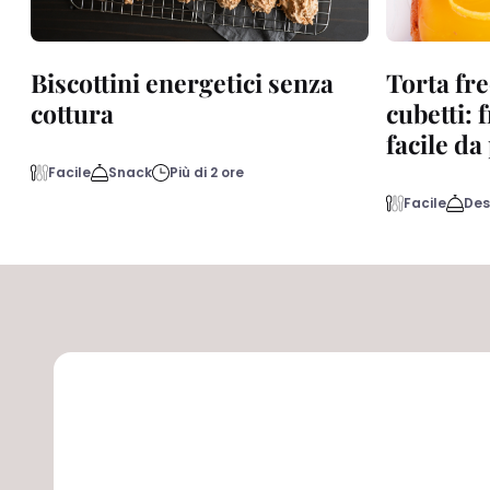
Biscottini energetici senza
Torta fre
cottura
cubetti: 
facile d
Facile
Snack
Più di 2 ore
Facile
Des