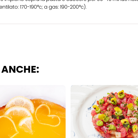
er tutte le finalità sopra indicate. Se fai clic su "Rifiuta", verranno utilizzati solo
entilato: 170-190°c; a gas: 190-200°c).
i questo sito web.
 ANCHE: