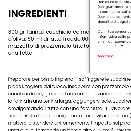
Henkel Italia Srl v
(congiuntamente “Hen
INGREDIENTI
in particolare sull'
(complessivamente “
descritto di seguito.
300 gr farina,1 cucchiaio colmo di sale,1 cucchia
Con il tuo consenso,
Informativa sulla pr
d'oliva,160 ml di latte freddo,600 gr zucchine tag
simili" utilizzeremo
mazzetto di prezzemolo tritato,sale,250 gr di r
questo sito Web, p
personalizzato
. 
una fetta
Modifica
(rispettivamente dell
terzi, conservare le
arricchiti con dati o
particolare per visu
identificati) su ques
Preparare per primo il ripieno: 1-soffriggere le zucchine 
misurare e ottimizz
piace). togliere dal fuoco, insaporire con prezzemolo e
Puoi trovare maggior
cucchiai di olio, grana ed unire infine le zucchine e il
collegata nel piè di 
la farina in una terrina larga, aggiungervi sale, zucchero
qualsiasi momento co
collegata nel piè di 
amalgamando il tutto con una forchetta. 4- lavorare v
periodo di conserva
finchè risulta bene amalgamato. far lievitare in forno 
"modifica" di seguito
matterello stendere uniformemente l'impasto sul pino d
Se fai clic su "Modif
unta di olio, formando un bordo alto 4-5 cm 6- versare
per uno o più degli 