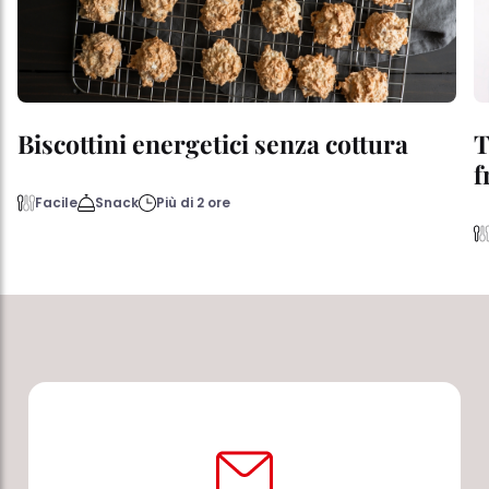
Biscottini energetici senza cottura
T
f
Facile
Snack
Più di 2 ore