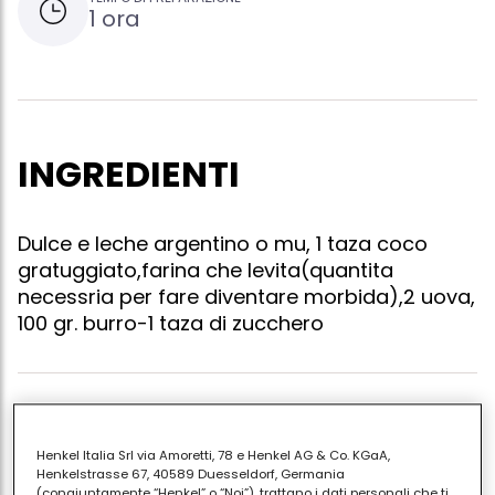
1 ora
INGREDIENTI
Dulce e leche argentino o mu, 1 taza coco
gratuggiato,farina che levita(quantita
necessria per fare diventare morbida),2 uova,
100 gr. burro-1 taza di zucchero
Sciogliere il burro versarlo in una ciotola, agiungere
l'uovo e la farina finche non diventa un impasto
Henkel Italia Srl via Amoretti, 78 e Henkel AG & Co. KGaA,
morbido. cioe base di pasta frolla.inburrare e
Henkelstrasse 67, 40589 Duesseldorf, Germania
(congiuntamente “Henkel” o “Noi”), trattano i dati personali che ti