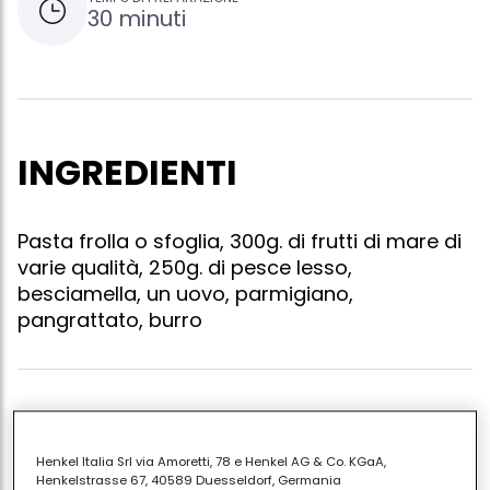
30 minuti
INGREDIENTI
Pasta frolla o sfoglia, 300g. di frutti di mare di
varie qualità, 250g. di pesce lesso,
besciamella, un uovo, parmigiano,
pangrattato, burro
Preparate prima di tutto la pasta per la torta. a parte
avrete intanto preparato dei frutti di mare (non
Henkel Italia Srl via Amoretti, 78 e Henkel AG & Co. KGaA,
devono mancare le code di scampi e le ostriche) e
Henkelstrasse 67, 40589 Duesseldorf, Germania