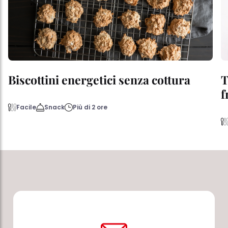
Biscottini energetici senza cottura
T
f
Facile
Snack
Più di 2 ore