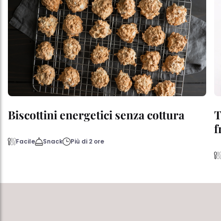
Biscottini energetici senza cottura
T
f
Facile
Snack
Più di 2 ore