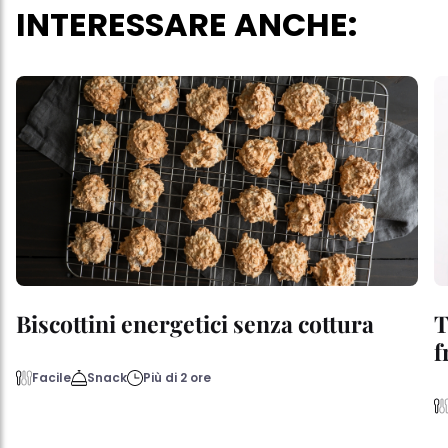
INTERESSARE ANCHE:
Biscottini energetici senza cottura
T
f
Facile
Snack
Più di 2 ore