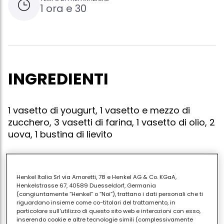
1 ora e 30
INGREDIENTI
1 vasetto di yougurt, 1 vasetto e mezzo di
zucchero, 3 vasetti di farina, 1 vasetto di olio, 2
uova, 1 bustina di lievito
Henkel Italia Srl via Amoretti, 78 e Henkel AG & Co. KGaA,
Mescolare in una ciotola gli ingredienti sopra citati,
Henkelstrasse 67, 40589 Duesseldorf, Germania
mettendo il lievito per ultimo. imburrare uno stampo
(congiuntamente “Henkel” o “Noi”), trattano i dati personali che ti
riguardano insieme come co-titolari del trattamento, in
per dolci. versare l'impasto. cuocere in forno, già
particolare sull'utilizzo di questo sito web e interazioni con esso,
caldo, per 3/4 d'ora a 180 °
inserendo cookie e altre tecnologie simili (complessivamente