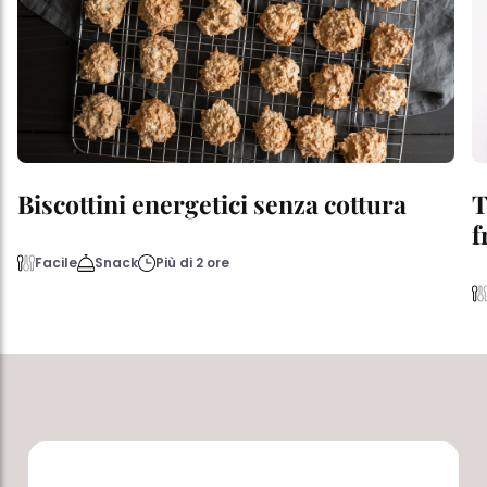
Biscottini energetici senza cottura
T
f
Facile
Snack
Più di 2 ore