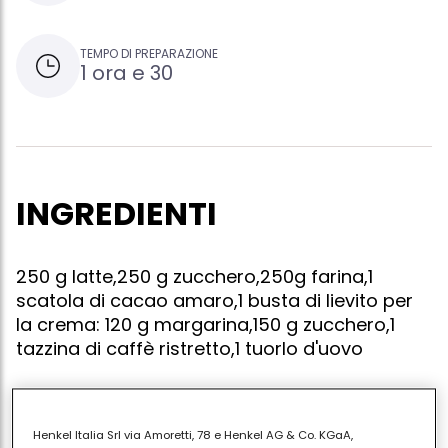
TEMPO DI PREPARAZIONE
1 ora e 30
INGREDIENTI
250 g latte,250 g zucchero,250g farina,1
scatola di cacao amaro,1 busta di lievito per
la crema: 120 g margarina,150 g zucchero,1
tazzina di caffè ristretto,1 tuorlo d'uovo
Henkel Italia Srl via Amoretti, 78 e Henkel AG & Co. KGaA,
Preparate l'impasto per la torta: mescolate il latte,lo