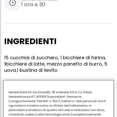
1 ora e 30
INGREDIENTI
15 cucchiai di zucchero, 1 bicchiere di farina,
1bicchiere di latte, mezzo panetto di burro, 5
uova,1 bustina di lievito
Henkel Italia Srl via Amoretti, 78 e Henkel AG & Co. KGaA,
Mischiare lo zucchero con le uova agiungere poco a
Henkelstrasse 67, 40589 Duesseldorf, Germania
poco la farina e il bicchiere di latte fare sciogliere il
(congiuntamente “Henkel” o “Noi”), trattano i dati personali che ti
riguardano insieme come co-titolari del trattamento, in
burro aggiungete al composto, dopo mettete il
particolare sull'utilizzo di questo sito web e interazioni con esso,
composto nello stampo, ungete lo stampo e poi
inserendo cookie e altre tecnologie simili (complessivamente