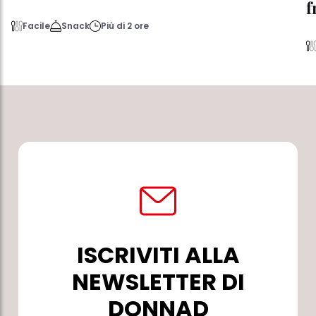
f
Facile
Snack
Più di 2 ore
ISCRIVITI ALLA
NEWSLETTER DI
DONNAD