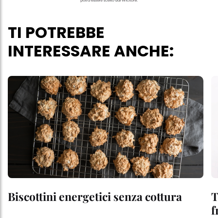
TI POTREBBE
INTERESSARE ANCHE:
Biscottini energetici senza cottura
T
f