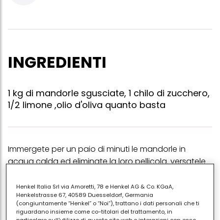
INGREDIENTI
1 kg di mandorle sgusciate, 1 chilo di zucchero,
1/2 limone ,olio d'oliva quanto basta
Immergete per un paio di minuti le mandorle in
acqua calda ed eliminate la loro pellicola. versatele
in un tegame, aggiungete lo zucchero e fate
cuocere a fuoco molto basso, mescolando
Henkel Italia Srl via Amoretti, 78 e Henkel AG & Co. KGaA,
Henkelstrasse 67, 40589 Duesseldorf, Germania
continuamente evitando che lo zucchero si attacchi
(congiuntamente “Henkel” o “Noi”), trattano i dati personali che ti
al fondo. quando sarà sciolto e avrà assunto un
riguardano insieme come co-titolari del trattamento, in