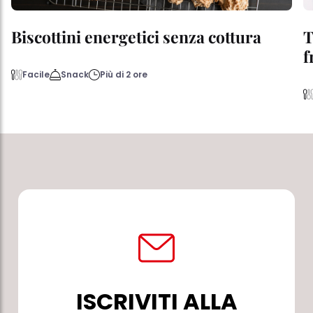
Biscottini energetici senza cottura
T
f
Facile
Snack
Più di 2 ore
ISCRIVITI ALLA