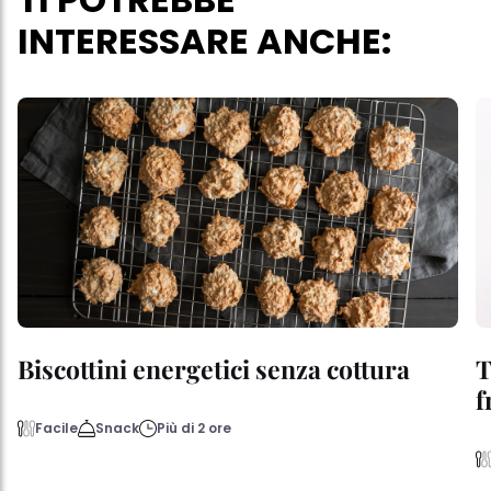
INTERESSARE ANCHE:
Biscottini energetici senza cottura
T
f
Facile
Snack
Più di 2 ore