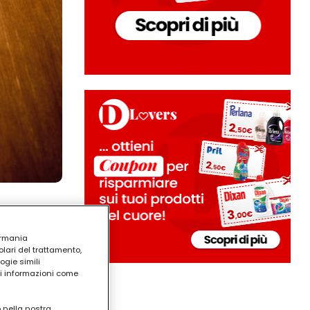
ermania
lari del trattamento,
ogie simili
ri informazioni come
o nella nostra