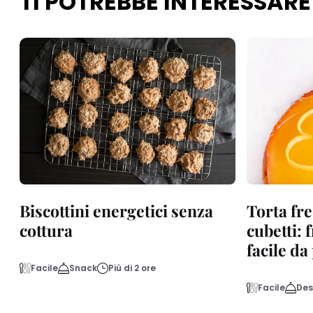
TI POTREBBE INTERESSARE
Biscottini energetici senza
Torta fre
cottura
cubetti: 
facile d
Facile
Snack
Più di 2 ore
Facile
Des