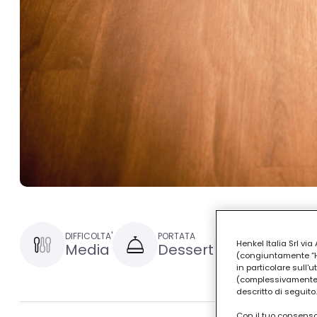
DIFFICOLTA'
PORTATA
TEMPO DI PRE
Henkel Italia Srl v
Media
Dessert
1 ora e 
(congiuntamente “Hen
in particolare sull'
(complessivamente “
descritto di seguito.
Con il tuo consenso,