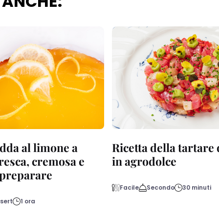
 ANCHE:
dda al limone a
Ricetta della tartare
fresca, cremosa e
in agrodolce
a preparare
Facile
Secondo
30 minuti
sert
1 ora