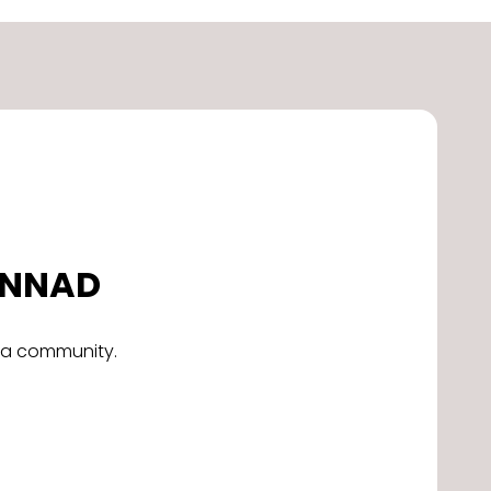
DONNAD
alla community.