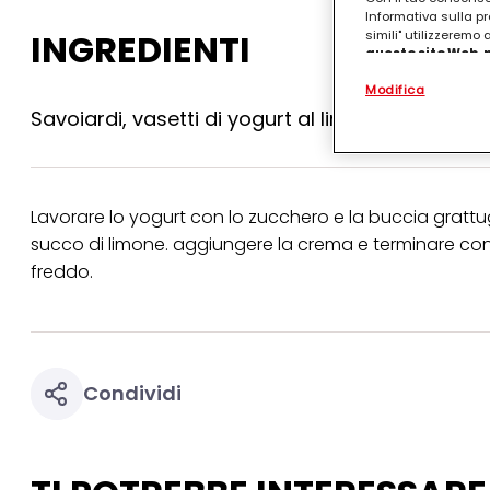
Informativa sulla pr
INGREDIENTI
simili" utilizzeremo
questo sito Web, p
personalizzato
. 
Modifica
(rispettivamente dell
terzi, conservare le
Savoiardi, vasetti di yogurt al limone, zucchero,
arricchiti con dati o
particolare per visu
identificati) su ques
misurare e ottimizz
Lavorare lo yogurt con lo zucchero e la buccia grattug
Puoi trovare maggior
collegata nel piè di 
succo di limone. aggiungere la crema e terminare con l
qualsiasi momento co
freddo.
collegata nel piè di 
periodo di conserva
"modifica" di seguito
Se fai clic su "Modif
per uno o più degli 
Condividi
tuoi dati personali p
necessari per fornirt