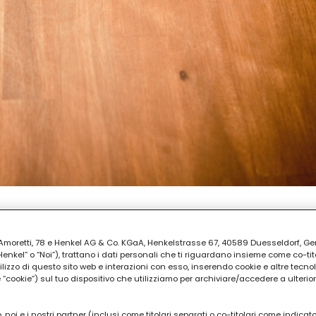
PARAZIONE
ia Amoretti, 78 e Henkel AG & Co. KGaA, Henkelstrasse 67, 40589 Duesseldorf, G
30
kel” o “Noi”), trattano i dati personali che ti riguardano insieme come co-tito
utilizzo di questo sito web e interazioni con esso, inserendo cookie e altre tecnol
cookie”) sul tuo dispositivo che utilizziamo per archiviare/accedere a ulterio
 noi e i nostri partner (inclusi come titolari separati o co-titolari come indicat