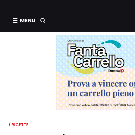
MENU
/ RICETTE