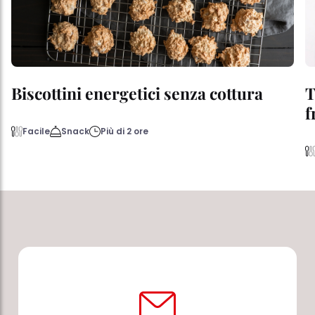
Biscottini energetici senza cottura
T
f
Facile
Snack
Più di 2 ore