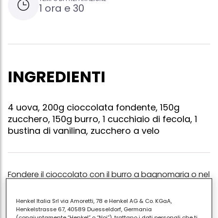
1 ora e 30
INGREDIENTI
4 uova, 200g cioccolata fondente, 150g
zucchero, 150g burro, 1 cucchiaio di fecola, 1
bustina di vanilina, zucchero a velo
Fondere il cioccolato con il burro a bagnomaria o nel
microonde, nel frattempo unire i rossi con lo
zucchero, montare i bianchi a neve, amalgamare poi
Henkel Italia Srl via Amoretti, 78 e Henkel AG & Co. KGaA,
Henkelstrasse 67, 40589 Duesseldorf, Germania
tutto insieme, aggiungere il cucchiaio di fecola e la
(congiuntamente “Henkel” o “Noi”), trattano i dati personali che ti