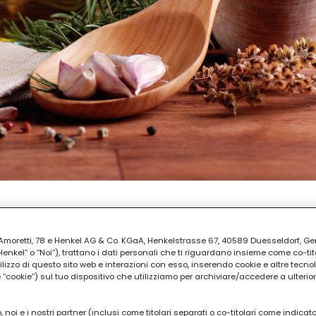
AZIONE
ia Amoretti, 78 e Henkel AG & Co. KGaA, Henkelstrasse 67, 40589 Duesseldorf, G
kel” o “Noi”), trattano i dati personali che ti riguardano insieme come co-tito
utilizzo di questo sito web e interazioni con esso, inserendo cookie e altre tecnol
cookie”) sul tuo dispositivo che utilizziamo per archiviare/accedere a ulterio
 noi e i nostri partner (inclusi come titolari separati o co-titolari come indicat