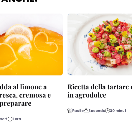
dda al limone a
Ricetta della tartare
fresca, cremosa e
in agrodolce
a preparare
Facile
Secondo
30 minuti
sert
1 ora