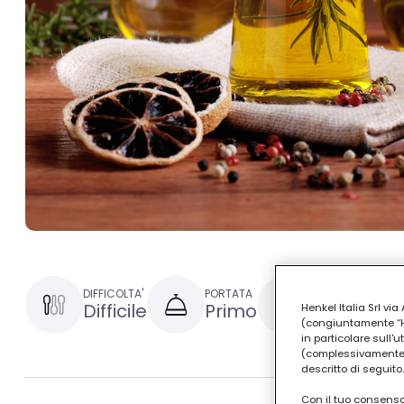
DIFFICOLTA'
PORTATA
TEMPO DI PREPAR
Difficile
Primo
1 ora e 30
Henkel Italia Srl v
(congiuntamente “Hen
in particolare sull'
(complessivamente “
descritto di seguito.
Con il tuo consenso,