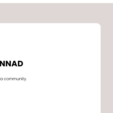
DONNAD
alla community.