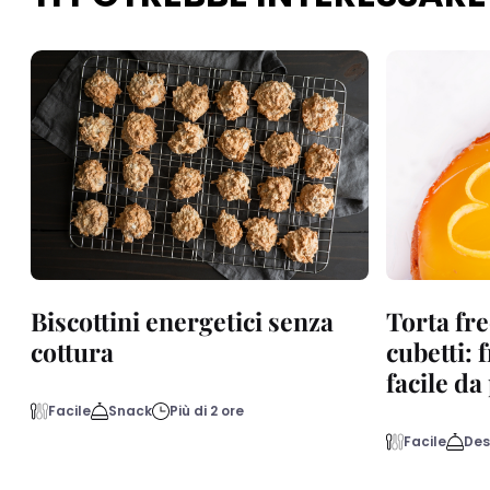
Biscottini energetici senza
Torta fre
cottura
cubetti: 
facile d
Facile
Snack
Più di 2 ore
Facile
Des