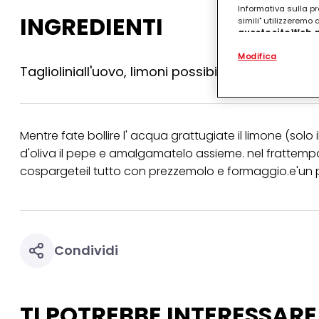
Informativa sulla pr
INGREDIENTI
simili" utilizzeremo
questo sito Web, p
personalizzato
. 
Modifica
(rispettivamente dell
Taglioliniall'uovo, limoni possibilmente non trat
terzi, conservare le
arricchiti con dati o
particolare per visu
identificati) su ques
misurare e ottimizz
Mentre fate bollire l' acqua grattugiate il limone (solo 
Puoi trovare maggior
d'oliva il pepe e amalgamatelo assieme. nel frattempo
collegata nel piè di 
qualsiasi momento co
cospargeteil tutto con prezzemolo e formaggio.e'un p
collegata nel piè di 
periodo di conserva
"modifica" di seguito
Se fai clic su "Modif
per uno o più degli 
Condividi
tuoi dati personali p
necessari per fornirt
TI POTREBBE INTERESSARE