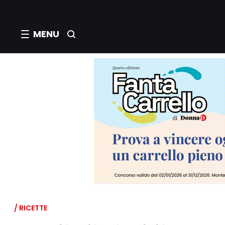
MENU
/ RICETTE