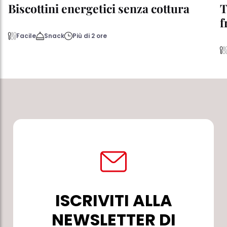
Biscottini energetici senza cottura
T
f
Facile
Snack
Più di 2 ore
ISCRIVITI ALLA
NEWSLETTER DI