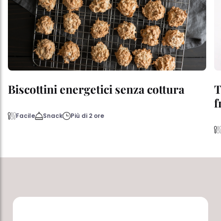
Biscottini energetici senza cottura
T
f
Facile
Snack
Più di 2 ore