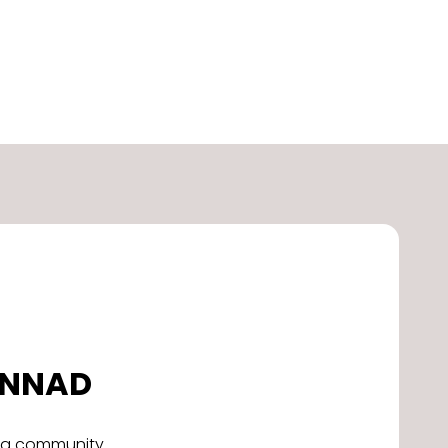
DONNAD
alla community.