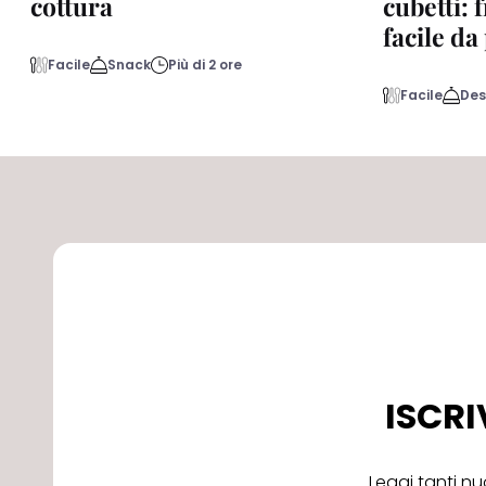
cottura
cubetti: 
facile d
Facile
Snack
Più di 2 ore
Facile
Des
ISCRI
Leggi tanti nu