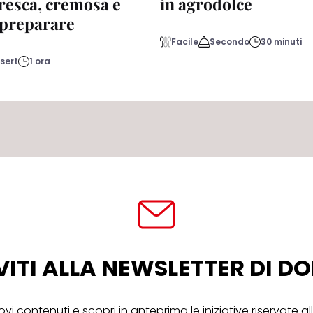
fresca, cremosa e
in agrodolce
a preparare
Facile
Secondo
30 minuti
sert
1 ora
VITI ALLA NEWSLETTER DI 
ovi contenuti e scopri in anteprima le iniziative riservate 