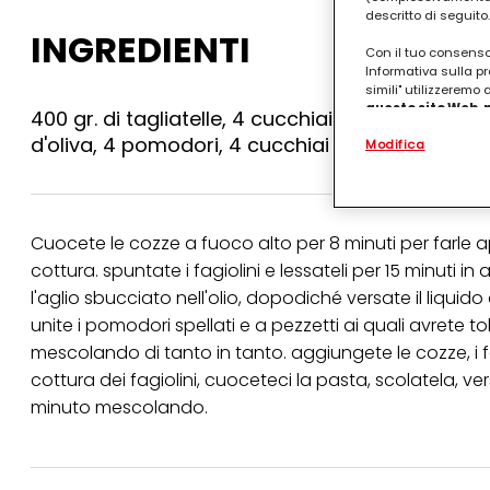
descritto di seguito.
INGREDIENTI
Con il tuo consenso,
Informativa sulla pr
simili" utilizzeremo
questo sito Web, p
400 gr. di tagliatelle, 4 cucchiai di sale grosso, 
personalizzato
. 
d'oliva, 4 pomodori, 4 cucchiai di vino bianco, 4
Modifica
(rispettivamente dell
terzi, conservare le
arricchiti con dati o
particolare per visu
identificati) su ques
misurare e ottimizz
Cuocete le cozze a fuoco alto per 8 minuti per farle aprir
cottura. spuntate i fagiolini e lessateli per 15 minuti in
Puoi trovare maggior
collegata nel piè di 
l'aglio sbucciato nell'olio, dopodiché versate il liquido
qualsiasi momento co
unite i pomodori spellati e a pezzetti ai quali avrete t
collegata nel piè di 
mescolando di tanto in tanto. aggiungete le cozze, i fa
periodo di conserva
"modifica" di seguito
cottura dei fagiolini, cuoceteci la pasta, scolatela, v
minuto mescolando.
Se fai clic su "Modif
per uno o più degli 
tuoi dati personali p
necessari per fornirt