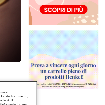
ermania
lari del trattamento,
ogie simili
ri informazioni come