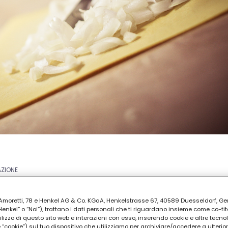
AZIONE
ia Amoretti, 78 e Henkel AG & Co. KGaA, Henkelstrasse 67, 40589 Duesseldorf, G
kel” o “Noi”), trattano i dati personali che ti riguardano insieme come co-tito
utilizzo di questo sito web e interazioni con esso, inserendo cookie e altre tecnol
cookie”) sul tuo dispositivo che utilizziamo per archiviare/accedere a ulterio