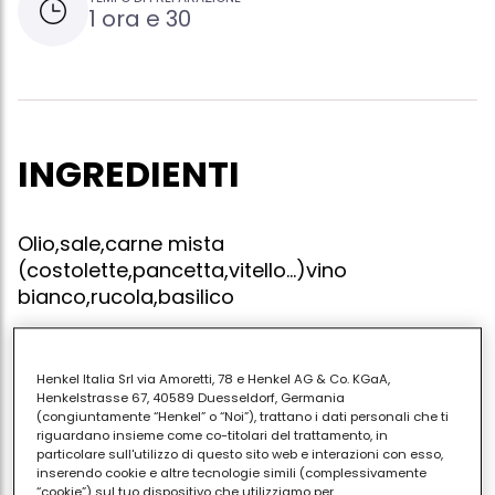
1 ora e 30
INGREDIENTI
Olio,sale,carne mista
(costolette,pancetta,vitello...)vino
bianco,rucola,basilico
Henkel Italia Srl via Amoretti, 78 e Henkel AG & Co. KGaA,
Tagliare i diversi tipi di carne a listarelle e far rosolare
Henkelstrasse 67, 40589 Duesseldorf, Germania
(congiuntamente “Henkel” o “Noi”), trattano i dati personali che ti
per qualche minuto in olio bollente..tirare poi con del
riguardano insieme come co-titolari del trattamento, in
vino bianco.a cottura della carne ultimata salare e
particolare sull'utilizzo di questo sito web e interazioni con esso,
inserendo cookie e altre tecnologie simili (complessivamente
aggingere la rucola e il basilico e saltare il tutto per
“cookie”) sul tuo dispositivo che utilizziamo per