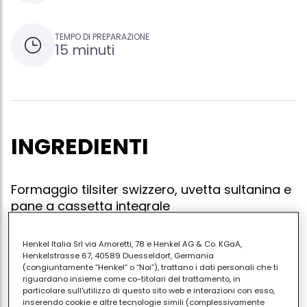
TEMPO DI PREPARAZIONE
15 minuti
INGREDIENTI
Formaggio tilsiter swizzero, uvetta sultanina e
pane a cassetta integrale
Henkel Italia Srl via Amoretti, 78 e Henkel AG & Co. KGaA,
Henkelstrasse 67, 40589 Duesseldorf, Germania
Tagliare una fetta di pane integrale trasversalmente
(congiuntamente “Henkel” o “Noi”), trattano i dati personali che ti
riguardano insieme come co-titolari del trattamento, in
e ricavarne due fette triangolari.tagliare una fettina
particolare sull'utilizzo di questo sito web e interazioni con esso,
di tilsiter dello spessore di una sottiletta e delle
inserendo cookie e altre tecnologie simili (complessivamente