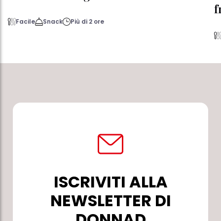
f
Facile
Snack
Più di 2 ore
ISCRIVITI ALLA
NEWSLETTER DI
DONNAD