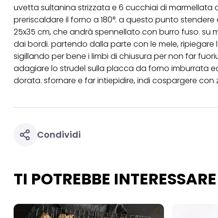
"modifica" di seguito
uvetta sultanina strizzata e 6 cucchiai di marmellata d
preriscaldare il forno a 180°. a questo punto stendere 
Se fai clic su "Modif
per uno o più degli 
25x35 cm, che andrà spennellato con burro fuso. su me
tuoi dati personali p
dai bordi. partendo dalla parte con le mele, ripiegar
necessari per fornirt
sigillando per bene i limbi di chiusura per non far fuor
adagiare lo strudel sulla placca da forno imburrata e
dorata. sfornare e far intiepidire, indi cospargere con
Condividi
TI POTREBBE INTERESSARE