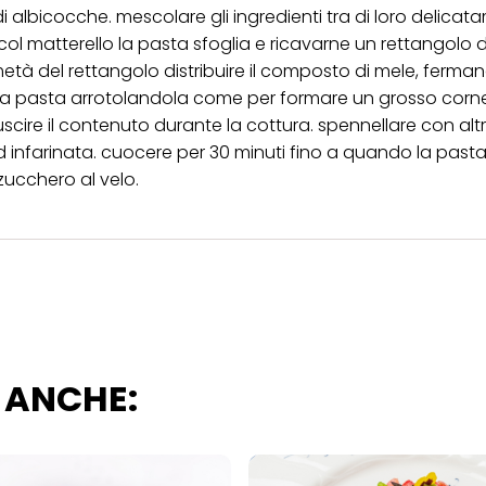
".
i albicocche. mescolare gli ingredienti tra di loro delicat
col matterello la pasta sfoglia e ricavarne un rettangolo d
ica" potrai trovare maggiori informazioni sul trattamento dei tuoi dati / sull'uso d
scopi sopra menzionati. Cliccando su "Accetta tutto", acconsenti all'uso dei coo
tà del rettangolo distribuire il composto di mele, ferma
er tutte le finalità sopra indicate. Se fai clic su "Rifiuta", verranno utilizzati solo
e la pasta arrotolandola come per formare un grosso corn
i questo sito web.
iuscire il contenuto durante la cottura. spennellare con alt
d infarinata. cuocere per 30 minuti fino a quando la past
 zucchero al velo.
 ANCHE: