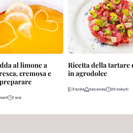
dda al limone a
Ricetta della tartare
fresca, cremosa e
in agrodolce
a preparare
Facile
Secondo
30 minuti
sert
1 ora