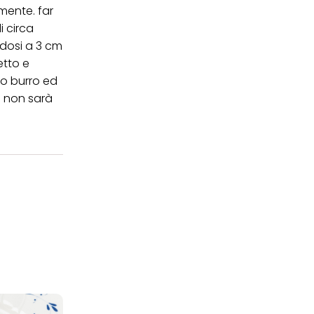
amente. far
i circa
ei cookie e consentirli
kie e al trattamento dei
ndosi a 3 cm
 i cookie tecnicamente
etto e
ro burro ed
a non sarà