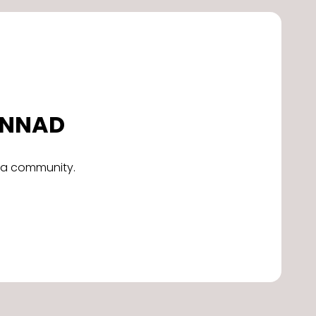
DONNAD
alla community.