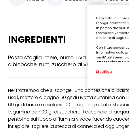
Henkel Italia Srl v
(congiuntamente “Hen
in particolare sull'
(complessivamente “
INGREDIENTI
descritto di seguito.
Con il tuo consenso,
Informativa sulla pr
Pasta sfoglia, mele, burro, uva sultanina, noci
simili" utilizzeremo
questo sito Web, p
albicocche, rum, zucchero al velo
personalizzato
. 
Modifica
(rispettivamente dell
terzi, conservare le
arricchiti con dati o
particolare per visu
Nel frattempo che si scongeli una confezione di pasta 
identificati) su ques
misurare e ottimizz
uso), mettere a bagno 50 gr di uvetta sultanina con 1 b
60 gr di burro e rosolarvi 100 gr di pangrattato. sbuccia
Puoi trovare maggior
tegamino con 90 gr di zucchero, 1 cucchiaio di acqua, 1
collegata nel piè di 
qualsiasi momento co
pentolino sul fuoco a fiamma vivace facendo cuocere pe
collegata nel piè di 
intiepidire. togliere la stecca di cannella ed aggiunger
periodo di conserva