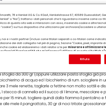
ia Amoretti, 78 e Henkel AG & Co. KGaA, Henkelstrasse 67, 40589 Duesseldorf, G
kel” o “Noi”), trattano i dati personali che ti riguardano insieme come co-tito
utilizzo di questo sito web e interazioni con esso, inserendo cookie e altre tecnol
cookie”) sul tuo dispositivo che utilizziamo per archiviare/accedere a ulterio
 noi e i nostri partner (inclusi come titolari separati o co-titolari come indicat
otezione dei dati collegata nel piè di pagina, Sezione "Cookie, pixel, impronte di
, zucchero, pangrattato, limone, cannella, marmella
 anche cookie ed elaboreremo i dati relativi a te per
misurare e ottimizzare le
er fornirti funzionalità che migliorano l'utilizzo di questo sito Web e
Analizzeremo il tuo utilizzo di questo sito Web e le tue interazioni commerciali c
'azienda per cui lavori) per) e su tale base tracciare i tuoi acquisti dei nostri 
Rifiuta
 nostre informazioni sulle entità commerciali e creare profili individuali su di 
ttenuti da terze parti e altri siti Web. Utilizziamo questi profili per scopi di mark
alizzare annunci pubblicitari che potrebbero interessarti (basati, ad esempio, s
sfoglia da 300 gr (oppure utilizzare pasta sfoglia già pro
to sito web e altri media (di terzi) tramite i dispositivi assegnati a te o alla t
are il successo delle campagne pubblicitarie.
icchierino di acqua ed 1 bicchierino di rum. sciogliere in 
re 3 mele renette, tagliarle a fettine non molto sottili e dis
i informazioni sul trattamento dei tuoi dati nella nostra Informativa sulla prot
 stecca di cannella ed il succo di 1 limone, mescolare e po
pagina (Sezione "Cookie, Pixel, Impronte digitali e tecnologie simili"). Puoi revo
n effetto per il futuro disabilitando i cookie sul nostro sito web nella sezion
r 15 minuti. togliere quindi dalla fiamma il pentolino e 
pagina. Per ulteriori informazioni sui cookie utilizzati su questo sito Web, in par
e alle mele il pangrattato, 30 gr di noci tritate grossolana
zione, consultare le informazioni dettagliate su ciascun cookie disponibili fa