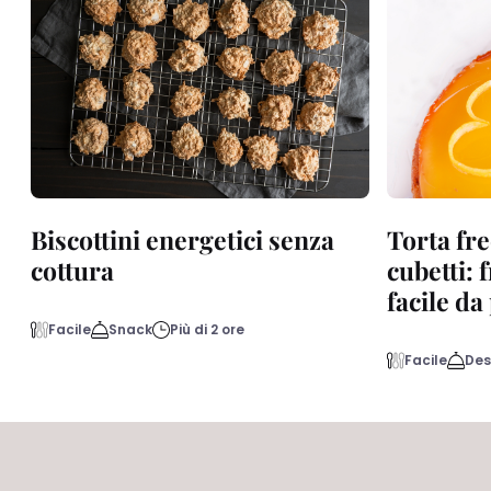
Biscottini energetici senza
Torta fre
cottura
cubetti: 
facile d
Facile
Snack
Più di 2 ore
Facile
Des