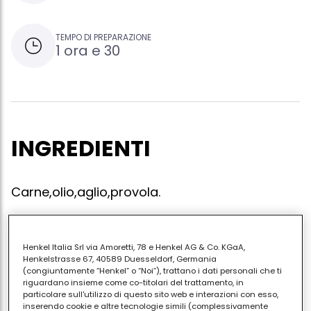
TEMPO DI PREPARAZIONE
1 ora e 30
INGREDIENTI
Carne,olio,aglio,provola.
Henkel Italia Srl via Amoretti, 78 e Henkel AG & Co. KGaA,
In una larga padella mettere l'olio con l'aglio,fare
Henkelstrasse 67, 40589 Duesseldorf, Germania
imbiondire e poi togliere l'aglio.aggiungere la carne
(congiuntamente “Henkel” o “Noi”), trattano i dati personali che ti
riguardano insieme come co-titolari del trattamento, in
che sarà stata tagliata fine e poi a listarelle.cuocere
particolare sull'utilizzo di questo sito web e interazioni con esso,
poco ,salare.aggiungere la provola
inserendo cookie e altre tecnologie simili (complessivamente