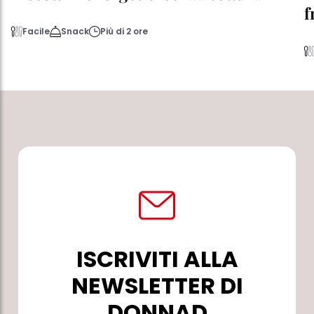
f
Facile
Snack
Più di 2 ore
ISCRIVITI ALLA
NEWSLETTER DI
DONNAD