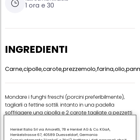
1 ora e 30
INGREDIENTI
Carne,cipolle,carote,prezzemolo,farina,olio,pan
Mondare i funghi freschi (porcini preferibilmente),
tagliarli a fettine sottili. intanto in una padella
soffriggere una cipolla e 2 carote tagliate a pezzetti
piccoli. preparato il soffritto gettare i funghi nella
padella con 1/2 bicchiere d'acqua e farli cucinare a
Henkel Italia Srl via Amoretti, 78 e Henkel AG & Co. KGaA,
Henkelstrasse 67, 40589 Duesseldorf, Germania
fuoco medio. intanti prendere 1/2 chilo di fette di