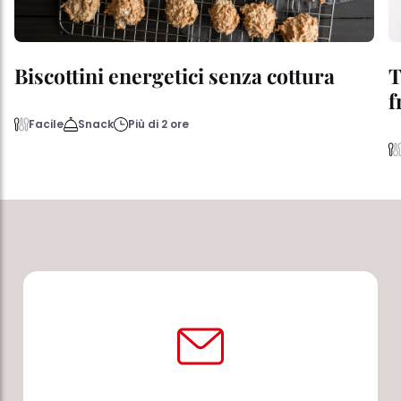
Biscottini energetici senza cottura
T
f
Facile
Snack
Più di 2 ore