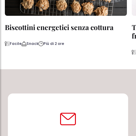
Biscottini energetici senza cottura
T
f
Facile
Snack
Più di 2 ore