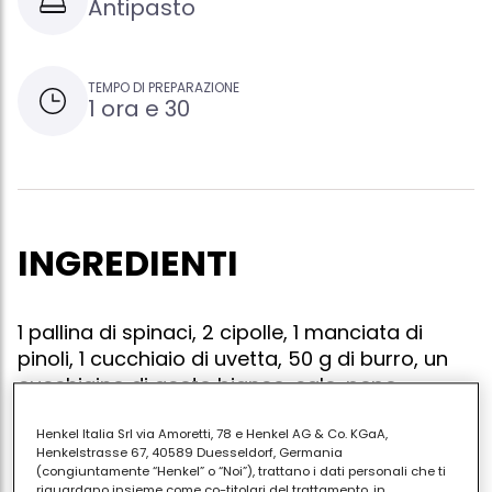
Antipasto
TEMPO DI PREPARAZIONE
1 ora e 30
INGREDIENTI
1 pallina di spinaci, 2 cipolle, 1 manciata di
pinoli, 1 cucchiaio di uvetta, 50 g di burro, un
cucchiaino di aceto bianco, sale, pepe
Henkel Italia Srl via Amoretti, 78 e Henkel AG & Co. KGaA,
Henkelstrasse 67, 40589 Duesseldorf, Germania
(congiuntamente “Henkel” o “Noi”), trattano i dati personali che ti
Cuocere gli spinaci, strizzarli bene e tenerli da parte.
riguardano insieme come co-titolari del trattamento, in