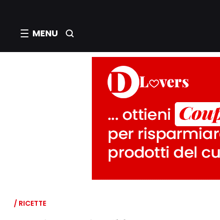
MENU
/ RICETTE