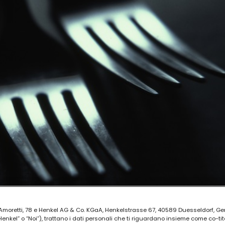
ia Amoretti, 78 e Henkel AG & Co. KGaA, Henkelstrasse 67, 40589 Duesseldorf, G
kel” o “Noi”), trattano i dati personali che ti riguardano insieme come co-tito