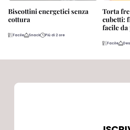
Biscottini energetici senza
Torta fre
cottura
cubetti: 
facile d
Facile
Snack
Più di 2 ore
Facile
Des
ISCRI