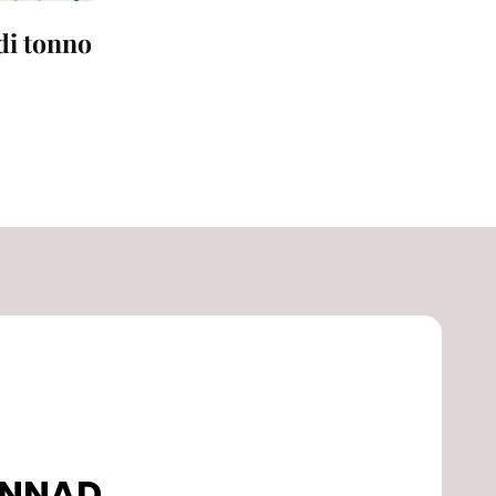
 di tonno
DONNAD