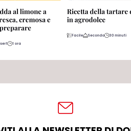
dda al limone a
Ricetta della tartare
fresca, cremosa e
in agrodolce
a preparare
Facile
Secondo
30 minuti
sert
1 ora
VITI ALLA NEWSLETTER DI 