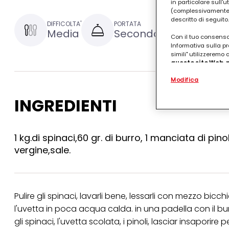
in particolare sull'
(complessivamente “
descritto di seguito.
DIFFICOLTA'
PORTATA
TEMPO DI P
Media
Secondo
1 ora e
Con il tuo consenso,
Informativa sulla pr
simili" utilizzeremo
questo sito Web, p
personalizzato
. 
Modifica
(rispettivamente dell
terzi, conservare le
arricchiti con dati o
INGREDIENTI
particolare per visu
identificati) su ques
misurare e ottimizz
1 kg.di spinaci,60 gr. di burro, 1 manciata di pino
Puoi trovare maggior
vergine,sale.
collegata nel piè di 
qualsiasi momento co
collegata nel piè di 
periodo di conserva
"modifica" di seguito
Pulire gli spinaci, lavarli bene, lessarli con mezzo bicc
Se fai clic su "Modif
l'uvetta in poca acqua calda. in una padella con il burro
per uno o più degli 
tuoi dati personali p
gli spinaci, l'uvetta scolata, i pinoli, lasciar insaporire
necessari per fornirt