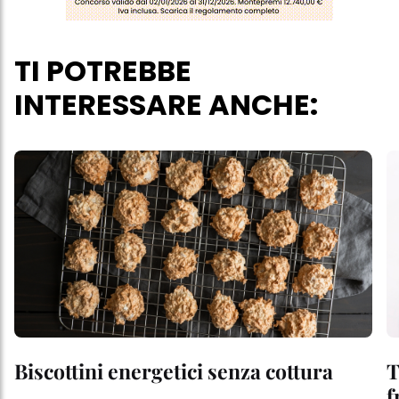
TI POTREBBE
INTERESSARE ANCHE:
Biscottini energetici senza cottura
T
f