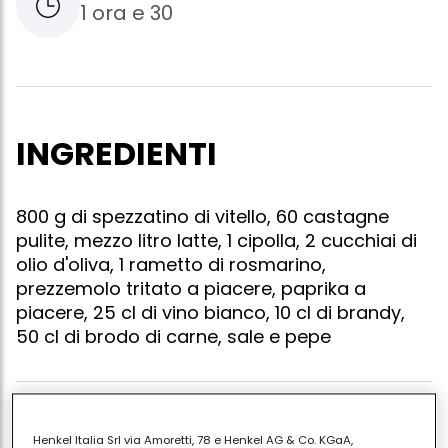
1 ora e 30
INGREDIENTI
800 g di spezzatino di vitello, 60 castagne
pulite, mezzo litro latte, 1 cipolla, 2 cucchiai di
olio d'oliva, 1 rametto di rosmarino,
prezzemolo tritato a piacere, paprika a
piacere, 25 cl di vino bianco, 10 cl di brandy,
50 cl di brodo di carne, sale e pepe
In una terrina mettere a bagno nel latte le castagne
Henkel Italia Srl via Amoretti, 78 e Henkel AG & Co. KGaA,