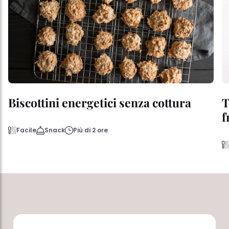
Biscottini energetici senza cottura
T
f
Facile
Snack
Più di 2 ore