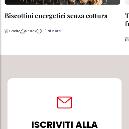
Biscottini energetici senza cottura
T
f
Facile
Snack
Più di 2 ore
ISCRIVITI ALLA