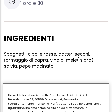
1 ora e 30
INGREDIENTI
Spaghetti, cipolle rosse, datteri secchi,
formaggio di capra, vino di mele( sidro),
salvia, pepe macinato
Cuocere gli spaghetti al dente in acqua salata.
scolarli e farli saltare in una padella dove,
Henkel Italia Srl via Amoretti, 78 e Henkel AG & Co. KGaA,
Henkelstrasse 67, 40589 Duesseldorf, Germania
precedentemente, avete fatto soffriggere le cipolle
(congiuntamente “Henkel” o “Noi”), trattano i dati personali che ti
tagliate a fettine sottili, i datteri secchi e fatto
riguardano insieme come co-titolari del trattamento, in