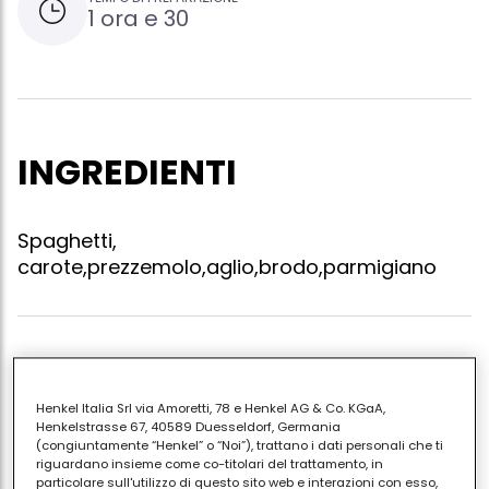
1 ora e 30
INGREDIENTI
Spaghetti,
carote,prezzemolo,aglio,brodo,parmigiano
Soffriggere l'aglio e aggiungere le carote
precedentememtne lessate e tagliete a pezzetti
Henkel Italia Srl via Amoretti, 78 e Henkel AG & Co. KGaA,
piccoli. aggiungere il brodo di carne e lasciare
Henkelstrasse 67, 40589 Duesseldorf, Germania
asciugare ma non troppo, unire il prezzemolo.
(congiuntamente “Henkel” o “Noi”), trattano i dati personali che ti
riguardano insieme come co-titolari del trattamento, in
scolare gli soaghetti aggiungere il preparato e finire
particolare sull'utilizzo di questo sito web e interazioni con esso,