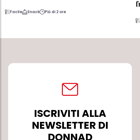
f
Facile
Snack
Più di 2 ore
ISCRIVITI ALLA
NEWSLETTER DI
DONNAD