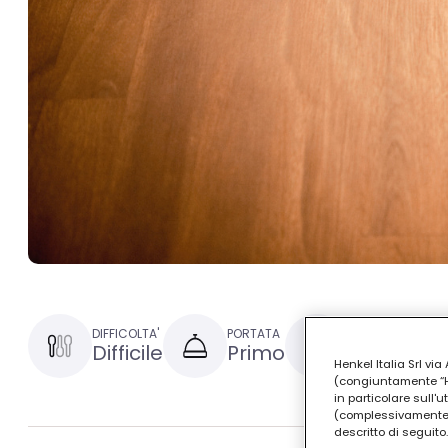
DIFFICOLTA'
PORTATA
TEMPO DI PREPAR
Difficile
Primo
1 ora e 30
Henkel Italia Srl v
(congiuntamente “Hen
in particolare sull'
(complessivamente “
descritto di seguito.