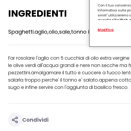
Con il tuo consenso,
INGREDIENTI
Informativa sulla pr
simili" utilizzeremo
questo sito Web, p
personalizzato
. 
Modifica
(rispettivamente dell
Spaghetti.aglio,olio,sale,tonno in scatola all'oli
terzi, conservare le
arricchiti con dati o
particolare per visu
identificati) su ques
misurare e ottimizz
Far rosolare l'aglio con 5 cucchiai di olio extra vergine
le olive verdi all'acqua grandi e nere non secche ma fre
Puoi trovare maggior
collegata nel piè di 
pezzettini.amalgamare il tutto e cuocere a fuoco lent
qualsiasi momento co
salarla troppo perche' il tonno e' salato.appena cotto 
collegata nel piè di 
periodo di conserva
sugo e infine servire con l'aggiunta di basilico fresco.
"modifica" di seguito
Se fai clic su "Modif
per uno o più degli 
tuoi dati personali p
necessari per fornirt
Condividi