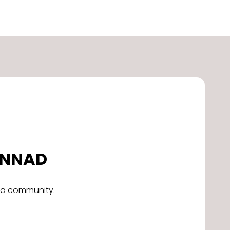
DONNAD
alla community.