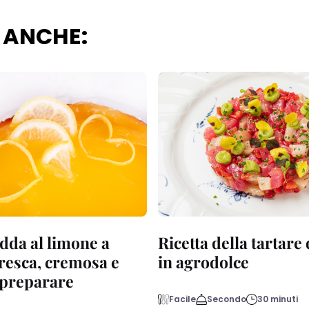
 ANCHE:
dda al limone a
Ricetta della tartare
fresca, cremosa e
in agrodolce
a preparare
Facile
Secondo
30 minuti