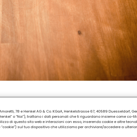
AZIONE
ia Amoretti, 78 e Henkel AG & Co. KGaA, Henkelstrasse 67, 40589 Duesseldorf, G
kel” o “Noi”), trattano i dati personali che ti riguardano insieme come co-tito
utilizzo di questo sito web e interazioni con esso, inserendo cookie e altre tecnol
cookie”) sul tuo dispositivo che utilizziamo per archiviare/accedere a ulterio