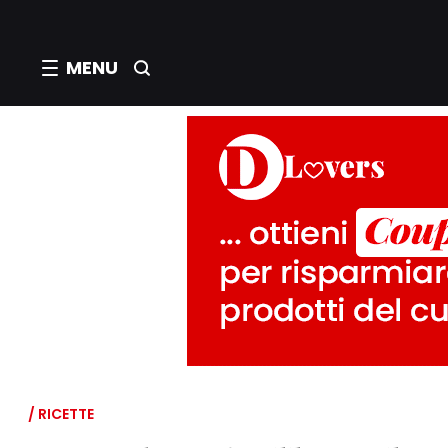
MENU
/ RICETTE