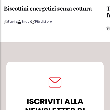
Biscottini energetici senza cottura
T
f
Facile
Snack
Più di 2 ore
ISCRIVITI ALLA