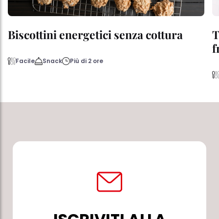
Biscottini energetici senza cottura
T
f
Facile
Snack
Più di 2 ore