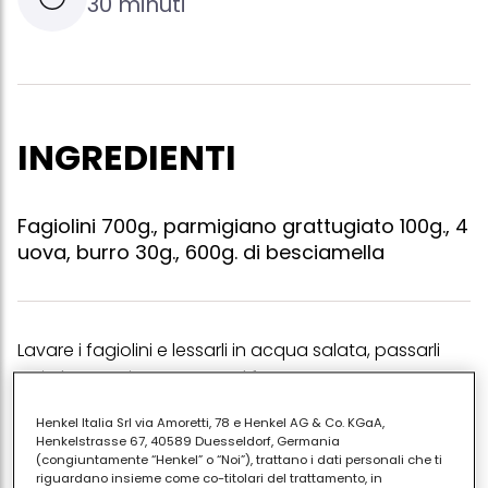
30 minuti
INGREDIENTI
Fagiolini 700g., parmigiano grattugiato 100g., 4
uova, burro 30g., 600g. di besciamella
Lavare i fagiolini e lessarli in acqua salata, passarli
poi al setaccio. mettere sul fuoco un tegame,
sciogliervi il burro, poi versarvi il passato di fagiolini e
Henkel Italia Srl via Amoretti, 78 e Henkel AG & Co. KGaA,
farlo insaporire. raffreddare la besciamella e unirla al
Henkelstrasse 67, 40589 Duesseldorf, Germania
passato di fagiolini, aggiungere i 4 tuorli d'uovo e il
(congiuntamente “Henkel” o “Noi”), trattano i dati personali che ti
riguardano insieme come co-titolari del trattamento, in
parmigiano. amalgamare bene il tutto. montare gli