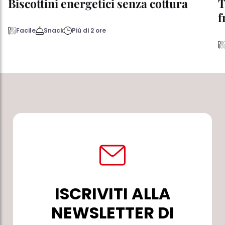
Biscottini energetici senza cottura
T
f
Facile
Snack
Più di 2 ore
ISCRIVITI ALLA
NEWSLETTER DI