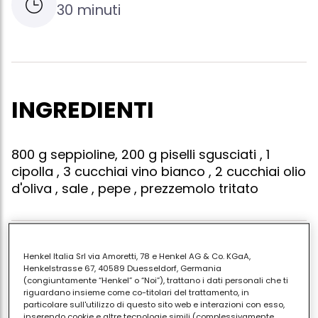
30 minuti
INGREDIENTI
800 g seppioline, 200 g piselli sgusciati , 1
cipolla , 3 cucchiai vino bianco , 2 cucchiai olio
d'oliva , sale , pepe , prezzemolo tritato
Lavare le seppie, eliminare il becco e tagliarle a metà.
Henkel Italia Srl via Amoretti, 78 e Henkel AG & Co. KGaA,
rosolare la cipolla (vedi anche seppie del nostromo)
Henkelstrasse 67, 40589 Duesseldorf, Germania
(congiuntamente “Henkel” o “Noi”), trattano i dati personali che ti
e il prezzemolo nell'olio, aggiungere le seppie e i piselli
riguardano insieme come co-titolari del trattamento, in
e farli insaporire. bagnare con il vino e farlo
particolare sull'utilizzo di questo sito web e interazioni con esso,
inserendo cookie e altre tecnologie simili (complessivamente