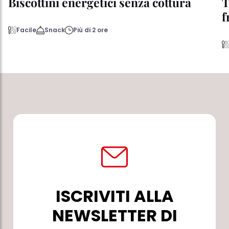
Biscottini energetici senza cottura
T
f
Facile
Snack
Più di 2 ore
ISCRIVITI ALLA
NEWSLETTER DI