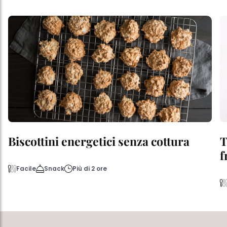
Biscottini energetici senza cottura
T
f
Facile
Snack
Più di 2 ore