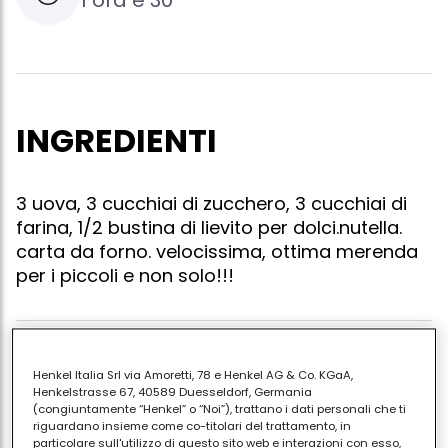
INGREDIENTI
3 uova, 3 cucchiai di zucchero, 3 cucchiai di
farina, 1/2 bustina di lievito per dolci.nutella.
carta da forno. velocissima, ottima merenda
per i piccoli e non solo!!!
Sbattere le uova a neve, unire i tuorli, lo zucchero, la
Henkel Italia Srl via Amoretti, 78 e Henkel AG & Co. KGaA,
farina ed il lievito.versare il composto sulla teglia con
Henkelstrasse 67, 40589 Duesseldorf, Germania
(congiuntamente “Henkel” o “Noi”), trattano i dati personali che ti
su la carta da forno, cuocere per 10 minuti.togliere
riguardano insieme come co-titolari del trattamento, in
dal forno, spalmare di nutella(senza esagerare:d),
particolare sull'utilizzo di questo sito web e interazioni con esso,