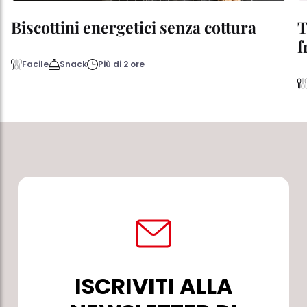
Biscottini energetici senza cottura
T
f
Facile
Snack
Più di 2 ore
ISCRIVITI ALLA