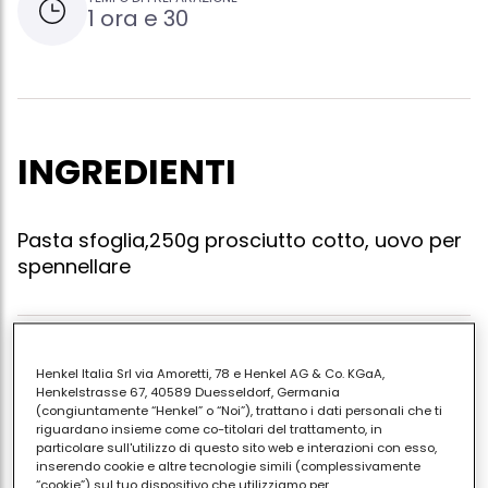
1 ora e 30
INGREDIENTI
Pasta sfoglia,250g prosciutto cotto, uovo per
spennellare
Stendere la sfoglia,ritagliare delle striscioline di
Henkel Italia Srl via Amoretti, 78 e Henkel AG & Co. KGaA,
10*6cm e disponete su ciascuna striscia di pasta
Henkelstrasse 67, 40589 Duesseldorf, Germania
(congiuntamente “Henkel” o “Noi”), trattano i dati personali che ti
delle fette di prosciutto cotto.arrotolate le
riguardano insieme come co-titolari del trattamento, in
stricie,spennelate con l'uovo sbattuto. disponete i
particolare sull'utilizzo di questo sito web e interazioni con esso,
inserendo cookie e altre tecnologie simili (complessivamente
rotolini su una teglia unta e cuocete in forno per 20
“cookie”) sul tuo dispositivo che utilizziamo per