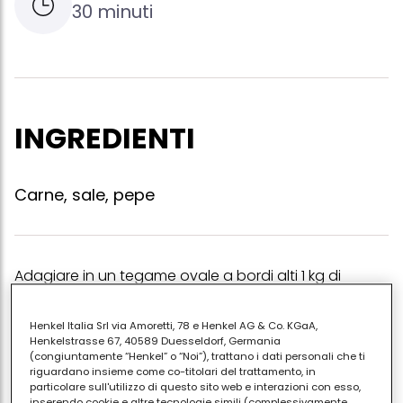
30 minuti
INGREDIENTI
Carne, sale, pepe
Adagiare in un tegame ovale a bordi alti 1 kg di
lombata di manzo legato con spago sottile, unire
6/8 cucchiai di olio extravergine, rigirare la carne
Henkel Italia Srl via Amoretti, 78 e Henkel AG & Co. KGaA,
nell'olio e mettere in forno caldissimo a 250° per 25
Henkelstrasse 67, 40589 Duesseldorf, Germania
(congiuntamente “Henkel” o “Noi”), trattano i dati personali che ti
minuti. togliere il tegame dal forno, salare e pepare la
riguardano insieme come co-titolari del trattamento, in
carne e rimettere in forno per altri 5 minuti fino alla
particolare sull'utilizzo di questo sito web e interazioni con esso,
inserendo cookie e altre tecnologie simili (complessivamente