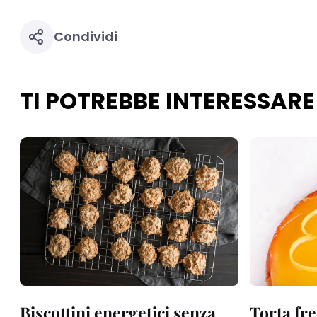
necessari per fornirt
Condividi
TI POTREBBE INTERESSARE
Biscottini energetici senza
Torta fre