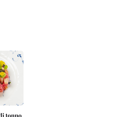
 di tonno