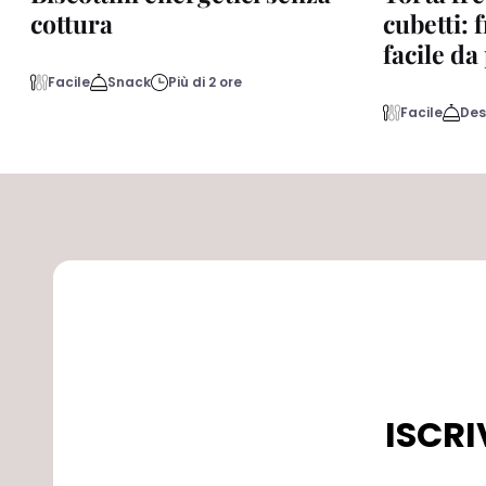
cottura
cubetti: 
facile d
Facile
Snack
Più di 2 ore
Facile
Des
ISCRI