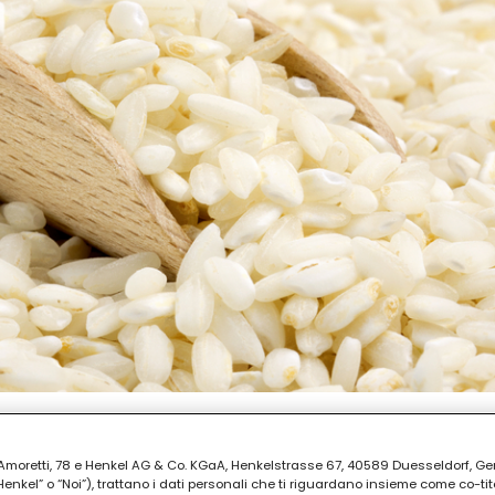
ia Amoretti, 78 e Henkel AG & Co. KGaA, Henkelstrasse 67, 40589 Duesseldorf, G
AZIONE
kel” o “Noi”), trattano i dati personali che ti riguardano insieme come co-tito