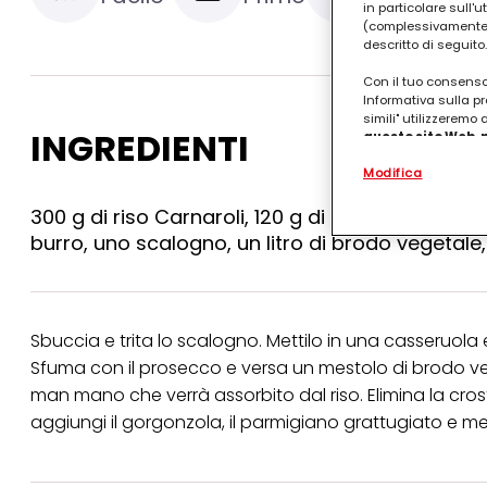
in particolare sull'
(complessivamente “
descritto di seguito.
Con il tuo consenso,
Informativa sulla pr
simili" utilizzeremo
INGREDIENTI
questo sito Web, p
personalizzato
. 
Modifica
(rispettivamente dell
terzi, conservare le
arricchiti con dati o
300 g di riso Carnaroli, 120 g di gorgonzola, 2
particolare per visu
burro, uno scalogno, un litro di brodo vegetal
identificati) su ques
misurare e ottimizz
Puoi trovare maggior
collegata nel piè di 
Sbuccia e trita lo scalogno. Mettilo in una casseruola e 
qualsiasi momento co
collegata nel piè di 
Sfuma con il prosecco e versa un mestolo di brodo veg
periodo di conserva
man mano che verrà assorbito dal riso. Elimina la crost
"modifica" di seguito
aggiungi il gorgonzola, il parmigiano grattugiato e m
Se fai clic su "Modif
per uno o più degli 
tuoi dati personali p