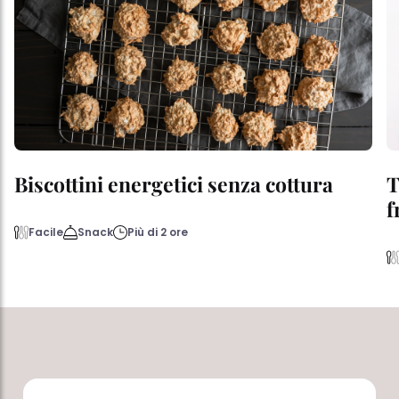
Biscottini energetici senza cottura
T
f
Facile
Snack
Più di 2 ore