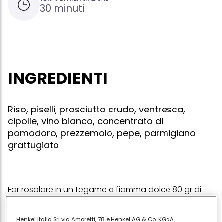
30 minuti
INGREDIENTI
Riso, piselli, prosciutto crudo, ventresca,
cipolle, vino bianco, concentrato di
pomodoro, prezzemolo, pepe, parmigiano
grattugiato
Far rosolare in un tegame a fiamma dolce 80 gr di
prosciutto crudo tagliato a dadini, 80 gr di ventresca
tagliata a dadini, 4 cipolline fresche affettate e 3
Henkel Italia Srl via Amoretti, 78 e Henkel AG & Co. KGaA,