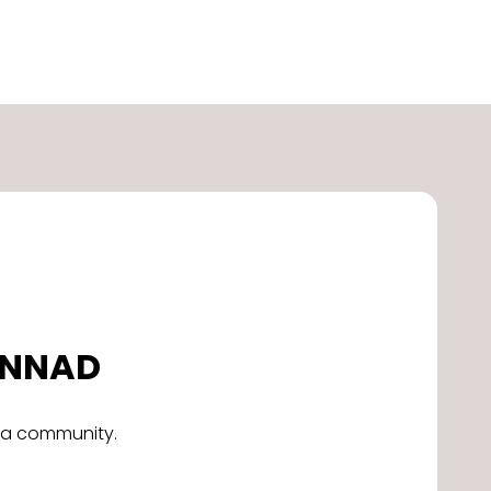
DONNAD
alla community.