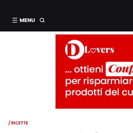
MENU
/ RICETTE