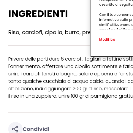
descritto di seguito.
INGREDIENTI
Con il tuo consenso,
Informativa sulla pr
simili" utilizzeremo
questo sito Web, p
Riso, carciofi, cipolla, burro, prezzemolo, bro
personalizzato
. 
Modifica
(rispettivamente dell
terzi, conservare le
arricchiti con dati o
particolare per visu
Privare delle parti dure 6 carciofi, tagliarli a fettine 
identificati) su ques
misurare e ottimizz
l'annerimento. affettare una cipolla sottilmente e farla
unire i carciofi tenuti a bagno, salare appena e far 
Puoi trovare maggior
tanto qualche cucchiaio di acqua calda. quando i carci
collegata nel piè di 
qualsiasi momento co
ebollizione, indi aggiungere 200 gr di riso, mescolare i
collegata nel piè di 
il riso in una zuppiera, unire 100 gr di parmigiano grat
periodo di conserva
"modifica" di seguito
Se fai clic su "Modif
per uno o più degli 
tuoi dati personali p
necessari per fornirt
Condividi