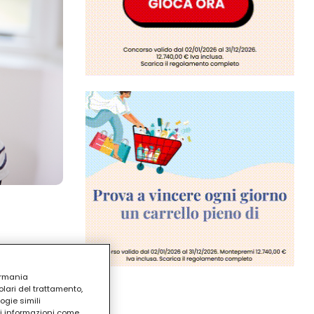
ermania
lari del trattamento,
ogie simili
ri informazioni come