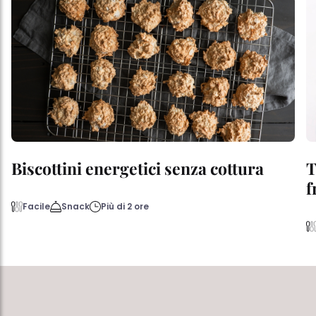
Biscottini energetici senza cottura
T
f
Facile
Snack
Più di 2 ore