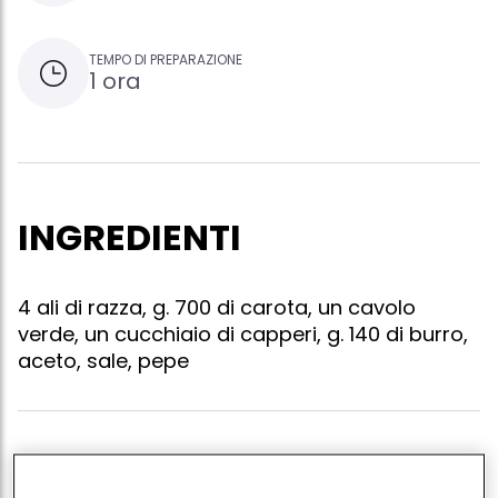
TEMPO DI PREPARAZIONE
1 ora
INGREDIENTI
4 ali di razza, g. 700 di carota, un cavolo
verde, un cucchiaio di capperi, g. 140 di burro,
aceto, sale, pepe
1. lavate il cavolo in acqua e aceto, pulite le carote e
fateli lessare separatamente in abbondante acqua