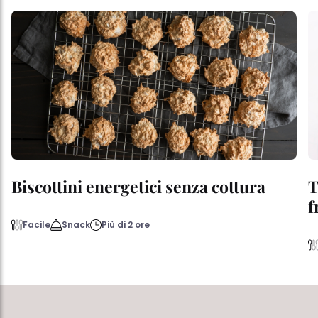
Biscottini energetici senza cottura
T
f
Facile
Snack
Più di 2 ore