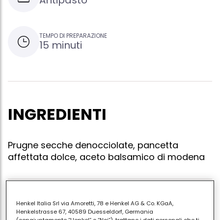
Antipasto
TEMPO DI PREPARAZIONE
15 minuti
INGREDIENTI
Prugne secche denocciolate, pancetta
affettata dolce, aceto balsamico di modena
Avvolgere le prugne secche denocciolate con fette
Henkel Italia Srl via Amoretti, 78 e Henkel AG & Co. KGaA,
Henkelstrasse 67, 40589 Duesseldorf, Germania
di pancetta e fermare con uno stuzzicadente,
(congiuntamente “Henkel” o “Noi”), trattano i dati personali che ti