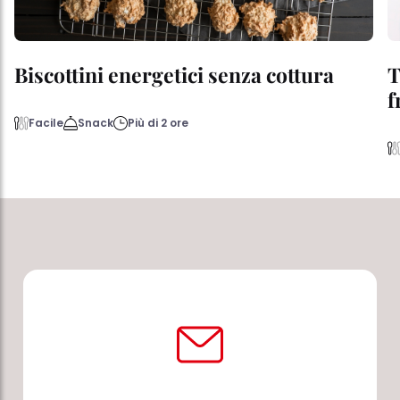
Biscottini energetici senza cottura
T
f
Facile
Snack
Più di 2 ore