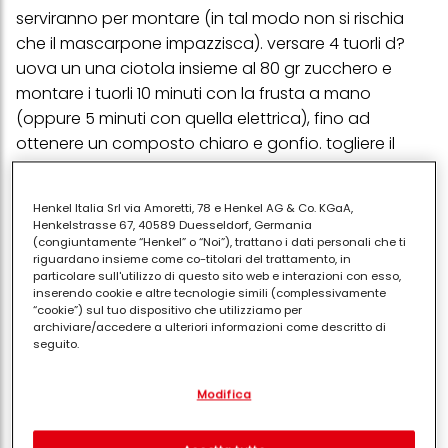
serviranno per montare (in tal modo non si rischia
che il mascarpone impazzisca). versare 4 tuorli d?
uova un una ciotola insieme al 80 gr zucchero e
montare i tuorli 10 minuti con la frusta a mano
(oppure 5 minuti con quella elettrica), fino ad
ottenere un composto chiaro e gonfio. togliere il
mascarpone dal frigo, unirlo ai tuorli e continuare a
montare con la frusta. mettere il composto così
Henkel Italia Srl via Amoretti, 78 e Henkel AG & Co. KGaA,
ottenuto in frigorifero. versare la panna appena tolta
Henkelstrasse 67, 40589 Duesseldorf, Germania
dal frigo nella seconda ciotola. montare la panna 10
(congiuntamente “Henkel” o “Noi”), trattano i dati personali che ti
riguardano insieme come co-titolari del trattamento, in
minuti con la frusta a mano (oppure 5 minuti con
particolare sull'utilizzo di questo sito web e interazioni con esso,
quella elettrica) ovvero fin quando non risulterà
inserendo cookie e altre tecnologie simili (complessivamente
“cookie”) sul tuo dispositivo che utilizziamo per
soffice, ma ben addensata. togliere la crema di
archiviare/accedere a ulteriori informazioni come descritto di
mascarpone dal frigo, mescolarla un minuto con la
seguito.
frusta a mano per ammorbidirla, indi aggiungervi un
Con il tuo consenso, noi e i nostri partner (inclusi come titolari
cucchiaio abbondante di panna, amalgamarla con
Modifica
separati o co-titolari come indicato nella nostra Informativa sulla
protezione dei dati collegata nel piè di pagina, Sezione "Cookie,
la spatola ed incorporare gradualmente tutta la
pixel, impronte digitali e tecnologie simili" utilizzeremo anche
panna procedendo con movimenti lenti della
cookie ed elaboreremo i dati relativi a te per
misurare e