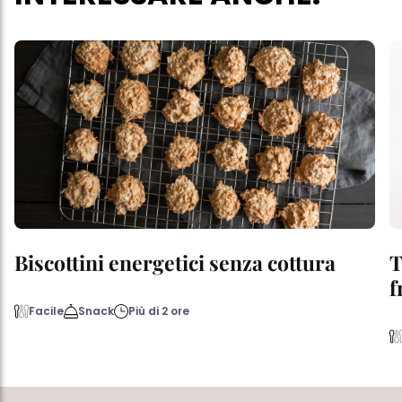
Biscottini energetici senza cottura
T
f
Facile
Snack
Più di 2 ore