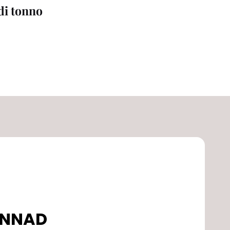
 di tonno
DONNAD