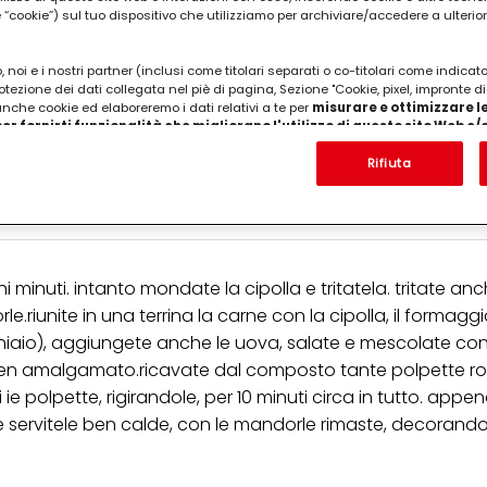
cookie”) sul tuo dispositivo che utilizziamo per archiviare/accedere a ulterio
 noi e i nostri partner (inclusi come titolari separati o co-titolari come indicat
otezione dei dati collegata nel piè di pagina, Sezione "Cookie, pixel, impronte di
 anche cookie ed elaboreremo i dati relativi a te per
misurare e ottimizzare le
er fornirti funzionalità che migliorano l'utilizzo di questo sito Web e
Analizzeremo il tuo utilizzo di questo sito Web e le tue interazioni commerciali c
a, 100 gr di mandorla pulita, 2 uova, 1 cipolla, 1 ma
'azienda per cui lavori) per) e su tale base tracciare i tuoi acquisti dei nostri 
Rifiuta
 nostre informazioni sulle entità commerciali e creare profili individuali su di 
bbondante olio di oliva per friggere, pangrattato,
ttenuti da terze parti e altri siti Web. Utilizziamo questi profili per scopi di mark
alizzare annunci pubblicitari che potrebbero interessarti (basati, ad esempio, s
to sito web e altri media (di terzi) tramite i dispositivi assegnati a te o alla t
are il successo delle campagne pubblicitarie.
minuti. intanto mondate la cipolla e tritatela. tritate anch
i informazioni sul trattamento dei tuoi dati nella nostra Informativa sulla prot
pagina (Sezione "Cookie, Pixel, Impronte digitali e tecnologie simili"). Puoi revo
iunite in una terrina la carne con la cipolla, il formaggio,
n effetto per il futuro disabilitando i cookie sul nostro sito web nella sezion
iaio), aggiungete anche le uova, salate e mescolate co
pagina. Per ulteriori informazioni sui cookie utilizzati su questo sito Web, in par
zione, consultare le informazioni dettagliate su ciascun cookie disponibili fa
ben amalgamato.ricavate dal composto tante polpette ro
".
i ie polpette, rigirandole, per 10 minuti circa in tutto. app
 servitele ben calde, con le mandorle rimaste, decorand
ica" potrai trovare maggiori informazioni sul trattamento dei tuoi dati / sull'uso d
scopi sopra menzionati. Cliccando su "Accetta tutto", acconsenti all'uso dei coo
er tutte le finalità sopra indicate. Se fai clic su "Rifiuta", verranno utilizzati solo
i questo sito web.