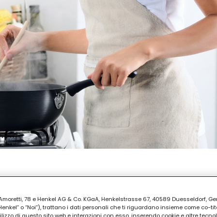
REPARAZIONE
ti
ia Amoretti, 78 e Henkel AG & Co. KGaA, Henkelstrasse 67, 40589 Duesseldorf, G
kel” o “Noi”), trattano i dati personali che ti riguardano insieme come co-tito
utilizzo di questo sito web e interazioni con esso, inserendo cookie e altre tecnol