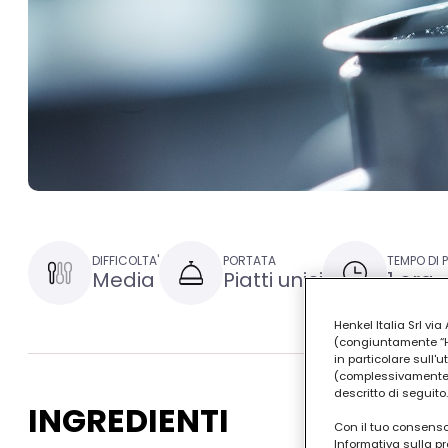
DIFFICOLTA'
PORTATA
TEMPO DI 
Media
Piatti unici
1 ora
Henkel Italia Srl v
(congiuntamente “Hen
in particolare sull'
(complessivamente “
descritto di seguito.
INGREDIENTI
Con il tuo consenso,
Informativa sulla pr