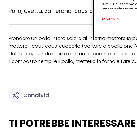
simili" utilizzeremo
questo sito Web, p
Pollo, uvetta, zafferano, cous cous, olio, sale, 
personalizzato
. 
Modifica
(rispettivamente dell
terzi, conservare le
arricchiti con dati o
particolare per visu
Prendere un pollo intero salare all'interno mettere la
identificati) su ques
mettere il cous cous, cuocerlo (portare a ebollizione l'
misurare e ottimizz
dal fuoco, quindi coprire con un coperchio e lasciare a
Puoi trovare maggior
il composto riempire il pollo, metterlo in forno e fare c
collegata nel piè di 
qualsiasi momento co
collegata nel piè di 
periodo di conserva
"modifica" di seguito
Se fai clic su "Modif
Condividi
per uno o più degli 
tuoi dati personali p
necessari per fornirt
TI POTREBBE INTERESSARE