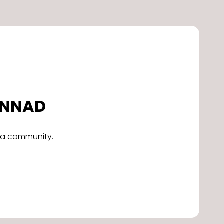
DONNAD
alla community.