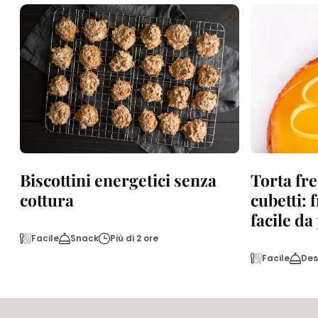
Biscottini energetici senza
Torta fre
cottura
cubetti: 
facile d
Facile
Snack
Più di 2 ore
Facile
Des