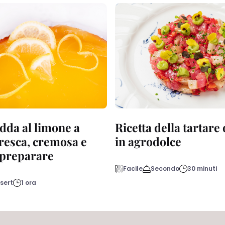
dda al limone a
Ricetta della tartare
fresca, cremosa e
in agrodolce
a preparare
Facile
Secondo
30 minuti
sert
1 ora