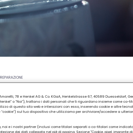
PREPARAZIONE
ia Amoretti, 78 e Henkel AG & Co. KGaA, Henkelstrasse 67, 40589 Duesseldorf, G
kel” o “Noi”), trattano i dati personali che ti riguardano insieme come co-tito
utilizzo di questo sito web e interazioni con esso, inserendo cookie e altre tecnol
cookie”) sul tuo dispositivo che utilizziamo per archiviare/accedere a ulterio
 noi e i nostri partner (inclusi come titolari separati o co-titolari come indicat
otezione dei dati collegata nel piè di pagina, Sezione "Cookie, pixel, impronte di