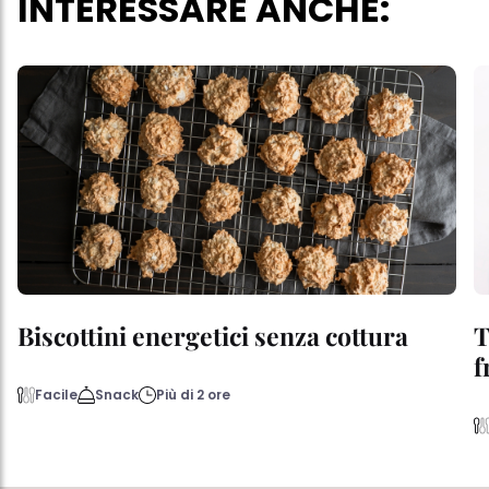
INTERESSARE ANCHE:
Biscottini energetici senza cottura
T
f
Facile
Snack
Più di 2 ore