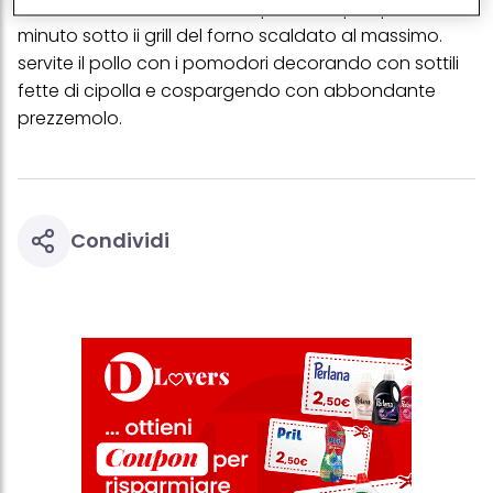
conditeli con un filo di olio e passateli perqualche
tracciare i tuoi acquisti dei nostri prodotti su siti Web di terzi,
conservare le nostre informazioni sulle entità commerciali e
minuto sotto ii grill del forno scaldato al massimo.
creare profili individuali su di te che potrebbero essere arricchiti
servite il pollo con i pomodori decorando con sottili
con dati ottenuti da terze parti e altri siti Web. Utilizziamo questi
profili per scopi di marketing personalizzato, in particolare per
fette di cipolla e cospargendo con abbondante
visualizzare annunci pubblicitari che potrebbero interessarti
prezzemolo.
(basati, ad esempio, sui tuoi interessi identificati) su questo sito
web e altri media (di terzi) tramite i dispositivi assegnati a te o
alla tua famiglia, nonché per misurare e ottimizzare il successo
delle campagne pubblicitarie.
Puoi trovare maggiori informazioni sul trattamento dei tuoi dati
nella nostra Informativa sulla protezione dei dati collegata nel piè
Condividi
di pagina (Sezione "Cookie, Pixel, Impronte digitali e tecnologie
simili"). Puoi revocare il tuo consenso in qualsiasi momento con
effetto per il futuro disabilitando i cookie sul nostro sito web nella
sezione "Impostazioni cookie" collegata nel piè di pagina. Per
ulteriori informazioni sui cookie utilizzati su questo sito Web, in
particolare sul loro periodo di conservazione, consultare le
informazioni dettagliate su ciascun cookie disponibili facendo
clic su "modifica" di seguito".
Se fai clic su "Modifica" potrai trovare maggiori informazioni sul
trattamento dei tuoi dati / sull'uso dei cookie e consentirli per uno o
più degli scopi sopra menzionati. Cliccando su "Accetta tutto",
acconsenti all'uso dei cookie e al trattamento dei tuoi dati
personali per tutte le finalità sopra indicate. Se fai clic su "Rifiuta",