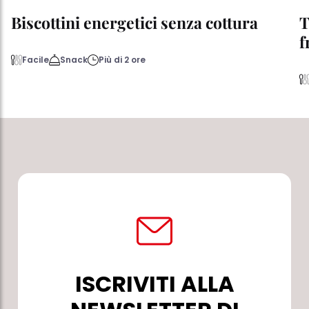
Biscottini energetici senza cottura
T
f
Facile
Snack
Più di 2 ore
ISCRIVITI ALLA