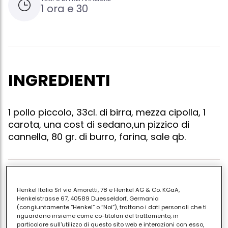
1 ora e 30
INGREDIENTI
1 pollo piccolo, 33cl. di birra, mezza cipolla, 1
carota, una cost di sedano,un pizzico di
cannella, 80 gr. di burro, farina, sale qb.
Tritare finemente le verdure e farle apassire nel burro,
Henkel Italia Srl via Amoretti, 78 e Henkel AG & Co. KGaA,
togliere dal fuoco, pulire i pollo e tagliarlo a pezzi,
Henkelstrasse 67, 40589 Duesseldorf, Germania
passarlo velocemente nella farina quindi unirlo alle
(congiuntamente “Henkel” o “Noi”), trattano i dati personali che ti
riguardano insieme come co-titolari del trattamento, in
verdure e rosolare, aggiungere la birra e coprire il
particolare sull'utilizzo di questo sito web e interazioni con esso,